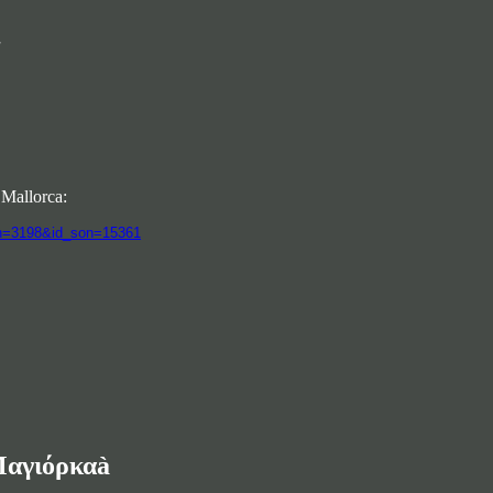
a
 Mallorca:
ion=3198&id_son=15361
Μαγιόρκαà