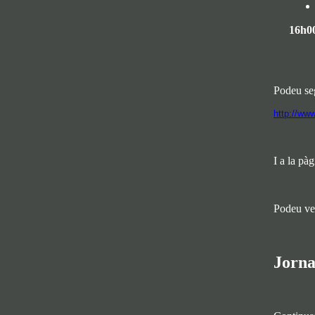
16h0
Podeu seg
http://ww
I a la pà
Podeu veu
Jorna