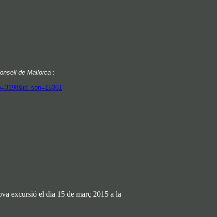
onsell de Mallorca
:
ion=3198&id_son=15361
va excursió el dia 15 de març 2015 a la