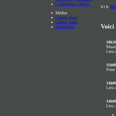
Coopération créative
Ici le
dep
Médias
Galerie photo
Galerie vidéo
Voici
Documents
10h3
Musiqu
Lieu 
11h0
Point 
14h0
Lieu d
14h0
Lieu 