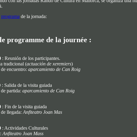
ndo con las jornadas Rando de Cultura en Mallorca, se organiza una n
à.
l
programa
de la jornada:
 le programme de la journée :
0
: Reunión de los participantes.
 tradicional (
actuación de xeremiers
)
 de encuentro:
aparcamiento de Can Roig
0
: Salida de la visita guiada
 de partida:
aparcamiento de Can Roig
0
: Fin de la visita guiada
 de llegada:
Anfiteatro Joan Mas
0
: Actividades Culturales
r:
Anfiteatro Joan Mass