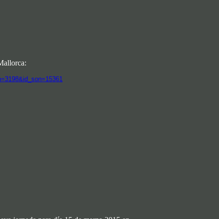
Mallorca:
ion=3198&id_son=15361