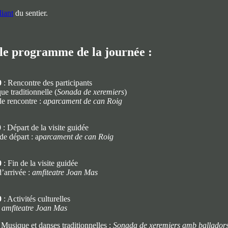
liant
du sentier.
 le programme de la journée :
0
: Rencontre des participants
e traditionnelle (
Sonada de xeremiers
)
de rencontre :
aparcament de can Roig
0
: Départ de la visite guidée
de départ : a
parcament de can Roig
0
: Fin de la visite guidée
’arrivée :
amfiteatre Joan Mas
0
: Activités culturelles
:
amfiteatre Joan Mas
Musique et danses traditionnelles :
Sonada de xeremiers amb ballador