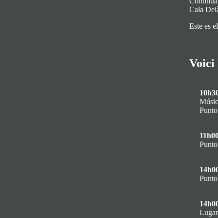
Continua
Cala Dei
Este es e
Voici
10h3
Música
Punto
11h0
Punto
14h0
Punto
14h0
Luga