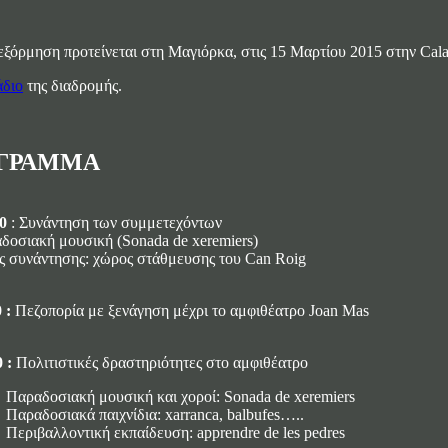
εξόρμηση προτείνεται στη Μαγιόρκα, στις 15 Μαρτίου 2015 στην Cal
άδιο
της διαδρομής.
ΓΡΑΜΜΑ
0
: Συνάντηση των συμμετεχόντων
δοσιακή μουσική (Sonada de xeremiers)
ς συνάντησης: χώρος στάθμευσης του Can Roig
0 :
Πεζοπορία με ξενάγηση μέχρι το αμφιθέατρο Joan Mas
 :
Πολιτιστικές δραστηριότητες στο αμφιθέατρο
Παραδοσιακή μουσική και χοροί: Sonada de xeremiers
Παραδοσιακά παιχνίδια: xarranca, balbufes…..
Περιβαλλοντική εκπαίδευση: apprendre de les pedres