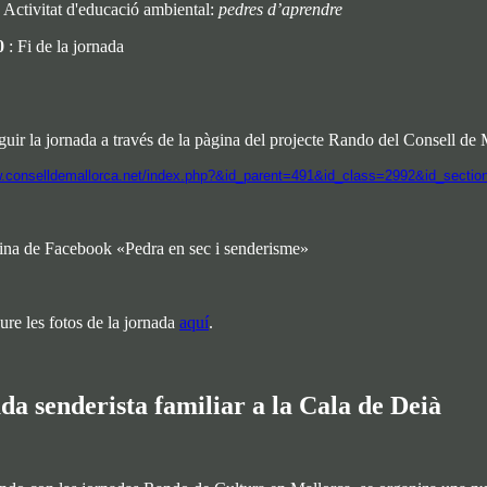
Activitat d'educació ambiental:
pedres d’aprendre
0
: Fi de la jornada
uir la jornada a través de la pàgina del projecte Rando del Consell de 
w.conselldemallorca.net/index.php?&id_parent=491&id_class=2992&id_sect
gina de Facebook «Pedra en sec i senderisme»
re les fotos de la jornada
aquí
.
da senderista familiar a la Cala de Deià