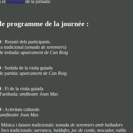
s el
programa
de la jornada:
 le programme de la journée :
0
: Reunió dels participants.
a tradicional (
sonada de xeremiers
)
de trobada:
aparcament de Can Roig
0
: Sortida de la visita guiada
de partida:
aparcament de Can Roig
0
: Fi de la visita guiada
d'arribada:
amfiteatre Joan Mas
0
: Activitats culturals
amfiteatre Joan Mas
Música i danses tradicionals:
sonada de xeremiers amb balladors
Jocs tradicionals:
xarranca, baldufes, joc de corda, mocador, rutlla