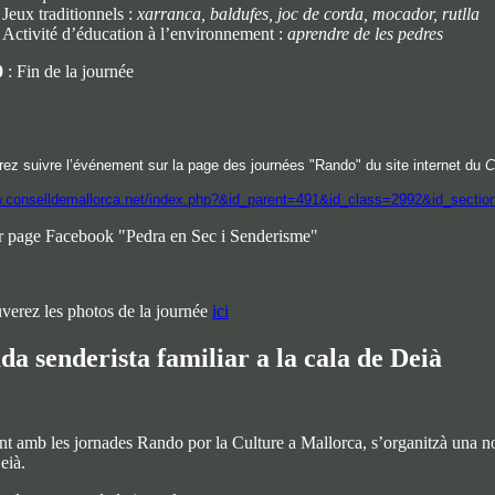
Jeux traditionnels :
xarranca, baldufes, joc de corda, mocador, rutlla
Activité d’éducation à l’environnement :
aprendre de les pedres
0
: Fin de la journée
rez suivre l’événement sur la page des journées "Rando" du site internet du
C
w.conselldemallorca.net/index.php?&id_parent=491&id_class=2992&id_sect
ur page Facebook "Pedra en Sec i Senderisme"
verez les photos de la journée
ici
da senderista familiar a la cala de Deià
t amb les jornades Rando por la Culture a Mallorca, s’organitzà una no
eià.