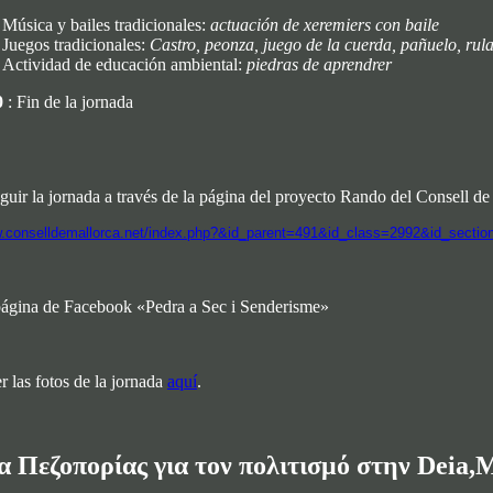
Música y bailes tradicionales:
actuación de xeremiers con baile
Juegos tradicionales:
Castro, peonza, juego de la cuerda, pañuelo, rul
Actividad de educación ambiental:
piedras de aprendrer
0
: Fin de la jornada
guir la jornada a través de la página del proyecto Rando del Consell de
w.conselldemallorca.net/index.php?&id_parent=491&id_class=2992&id_sect
página de Facebook «Pedra a Sec i Senderisme»
r las fotos de la jornada
aquí
.
 Πεζοπορίας για τον πολιτισμό στην Deia,