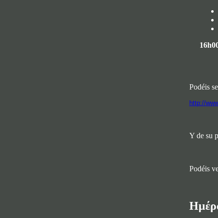
16h0
Podéis se
http://ww
Y de su 
Podéis ve
Ημέρα