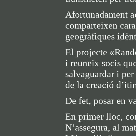
Afortunadament aq
comparteixen caract
geogràfiques idènt
El projecte «Rando
i reuneix socis qu
salvaguardar i per
de la creació d’itin
De fet, posar en v
En primer lloc, con
N’assegura, al mat