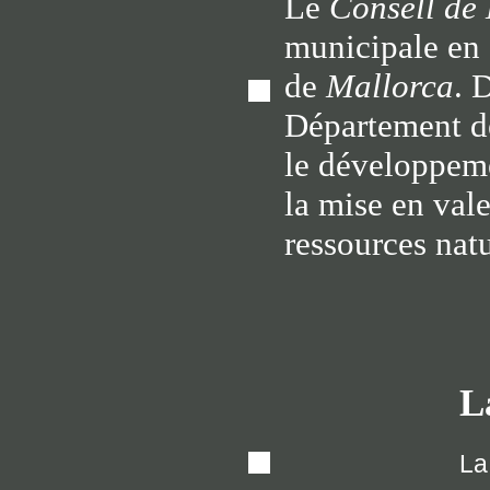
Le
Consell de
municipale en 
de
Mallorca
. 
Département de
le développemen
la mise en val
ressources natu
L
La