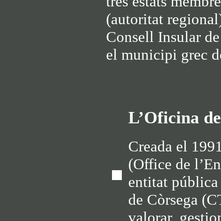
tres estats membres
(autoritat regiona
Consell Insular de
el municipi grec d
L’Oficina d
Creada el 199
(Office de l’E
entitat pública
de Còrsega (CT
valorar, gestio