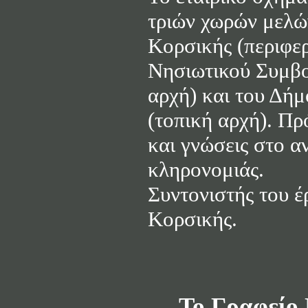
τριών χωρών μελώ
Κορσικής (περιφερ
Νησιωτικού Συμβο
αρχή) και του Δή
(τοπική αρχή). Πρ
και γνώσεις στο α
κληρονομιάς.
Συντονιστής του έ
Κορσικής.
Το Γραφείο 