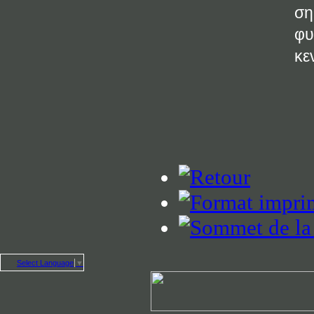
ση
φυ
κε
Select Language
▼