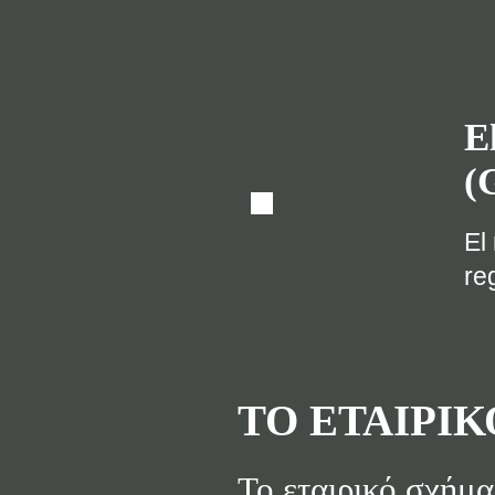
E
(
El
re
ΤΟ ΕΤΑΙΡΙ
Το εταιρικό σχήμα