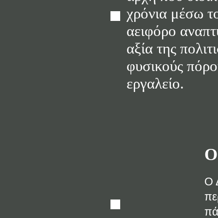
χρόνια μέσω τ
αειφόρο αναπτ
αξία της πολιτ
φυσικούς πόρο
εργαλείο.
Ο
Ο 
πε
πά